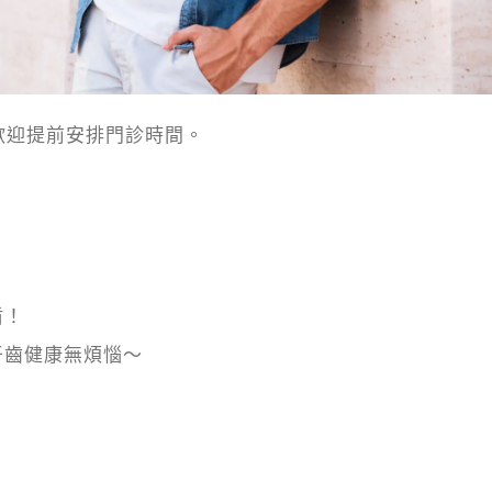
休診，歡迎提前安排門診時間。
盾！
牙齒健康無煩惱～