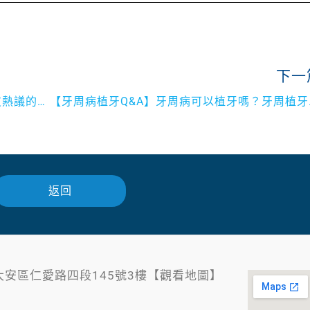
下一
牙周病治療費用怎麼算？2021年Dcard網友熱議的話題不能不看
【牙周病植牙
返回
大安區仁愛路四段145號3樓【觀看地圖】