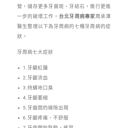
營，儲存更多牙菌斑、牙結石，進行更進
一步的破壞工作。
台北牙周病專家
周承澤
醫生整理以下為牙周病的七種牙周病的症
狀。
牙周病七大症狀
1.牙齦紅腫
2.牙齦流血
3.持續地口臭
4.牙齦萎縮
5.牙齒間的縫隙出現
6.牙齦疼痛、不舒服
7.牙齒開始鬆動、搖晃