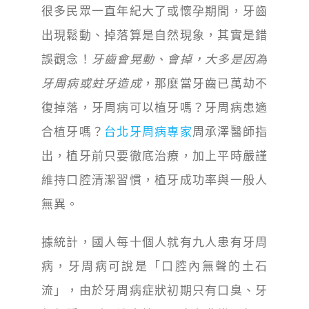
很多民眾一直年紀大了或懷孕期間，牙齒
出現鬆動、掉落算是自然現象，其實是錯
誤觀念！
牙齒會晃動、會掉，大多是因為
牙周病或蛀牙造成
，那麼當牙齒已萬劫不
復掉落，牙周病可以植牙嗎？牙周病患適
合植牙嗎？
台北牙周病專家
周承澤醫師指
出，植牙前只要徹底治療，加上平時嚴謹
維持口腔清潔習慣，植牙成功率與一般人
無異。
據統計，國人每十個人就有九人患有牙周
病，牙周病可說是「口腔內無聲的土石
流」，由於牙周病症狀初期只有口臭、牙