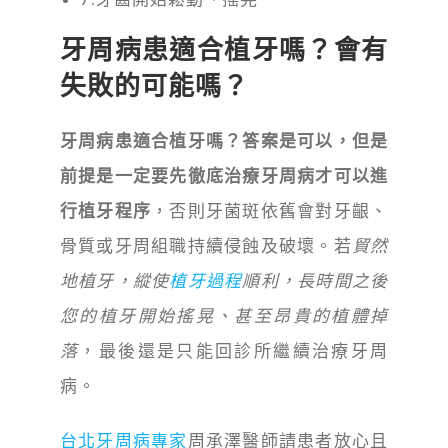
牙周病患適合植牙嗎？會有
失敗的可能嗎？
牙周病患適合植牙嗎？答案是可以，但是
前提是一定要先徹底治療牙周病才可以進
行植牙程序
，否則牙菌斑依舊會對牙齦、
骨質或牙周組職持續侵蝕及破壞。若
貿然
地植牙，縱使
植牙過程
順利，長時間之後
您的植牙開始搖晃、甚至昂貴的植體掉
落
，最後還是只能回診所繼續治療牙周
病。
台北牙周病專家
周承澤醫師請患者放心且