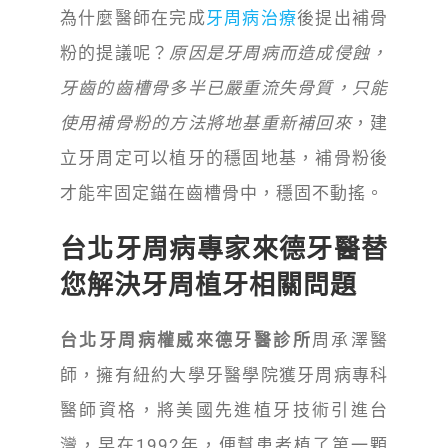
為什麼醫師在完成
牙周病治療
後提出補骨
粉的提議呢？
原因是牙周病而造成侵蝕，
牙齒的齒槽骨多半已嚴重流失骨質，只能
使用補骨粉的方法將地基重新補回來
，建
立牙周定可以植牙的穩固地基，補骨粉後
才能牢固定錨在齒槽骨中，穩固不動搖。
台北牙周病專家來德牙醫替
您解決牙周植牙相關問題
台北牙周病權威來德牙醫診所
周承澤醫
師，擁有紐約大學牙醫學院獲牙周病專科
醫師資格，將美國先進植牙技術引進台
灣，早在1992年，便幫患者植了第一顆