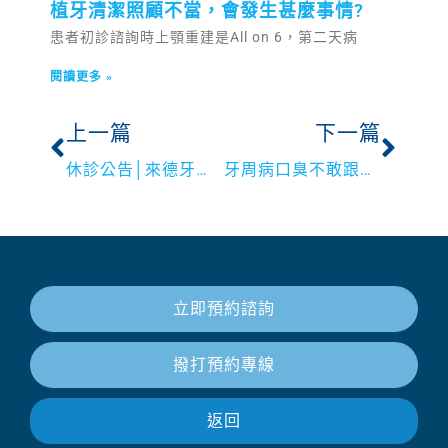
植牙清潔照顧不當，會發生甚麼事情?
患者初診諮詢時上顎重建是All on 6，第二天病
閱讀更多 »
上一篇
下一篇
休診公告│來德牙醫2021/1/1-2021/1/3元旦休診
牙周病口臭不敢跟朋友講話嗎？專業醫生教你牙周病口臭怎麼辦
立即預約諮詢
撥打預約專線
返回