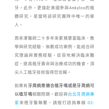
牙。此外，更遠赴美國參與Ankylos的植
體研究，是當時該研究團隊中唯一的華
人。
周承澤醫師二十多年來累積豐富臨床、教
學與研究經驗、無數成功案例，能結合研
究理論與實務經驗，從容地解決臨床難
症，提高植牙壽命與治療成功的機會，頂
尖人工植牙技術值得您信賴。
如果有
牙周病患適合植牙嗎或是牙周病可
以植牙嗎
相關問題，歡迎與
台北牙周病專
家
來德牙醫聯繫，請撥打諮詢專線
02-