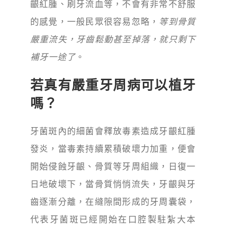
齦紅腫、刷牙流血等，不會有非常不舒服
的感覺，一般民眾很容易忽略，
等到骨質
嚴重流失，牙齒鬆動甚至掉落，就只剩下
補牙一途了
。
若真有嚴重牙周病可以植牙
嗎？
牙菌斑內的細菌會釋放毒素造成牙齦紅腫
發炎，當毒素持續累積破壞力加重，便會
開始侵蝕牙齦、骨質等牙周組織，日復一
日地破壞下，當骨質悄悄流失，牙齦與牙
齒逐漸分離，在縫隙間形成的牙周囊袋，
代表牙菌斑已經開始在口腔製駐紮大本