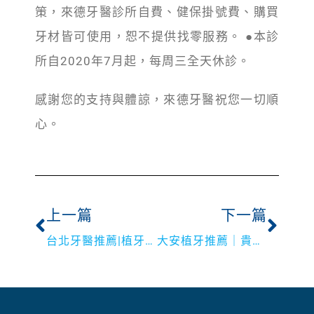
策，來德牙醫診所自費、健保掛號費、購買
牙材皆可使用，恕不提供找零服務。 ●本診
所自2020年7月起，每周三全天休診。
感謝您的支持與體諒，來德牙醫祝您一切順
心。
上一篇
下一篇
台北牙醫推薦|植牙權威淺談牙周病
大安植牙推薦｜貴不見得好,但便宜買不到好品質