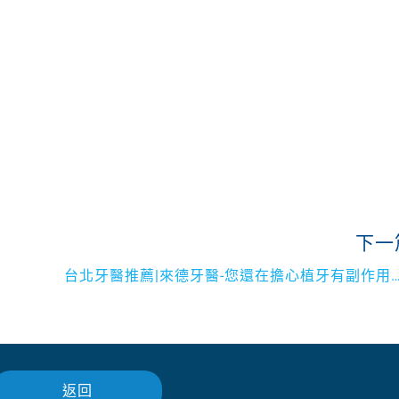
下一
台北牙醫推薦|來德牙醫-您還在擔心植牙有副作用嗎 掌握關鍵,
返回