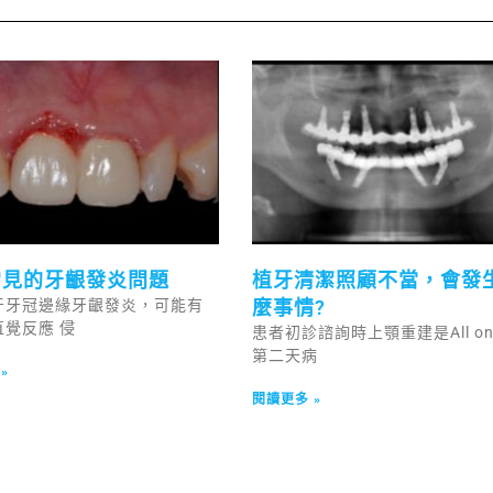
常見的牙齦發炎問題
植牙清潔照顧不當，會發
牙牙冠邊緣牙齦發炎，可能有
麼事情?
直覺反應 侵
患者初診諮詢時上顎重建是All on
第二天病
»
閱讀更多 »