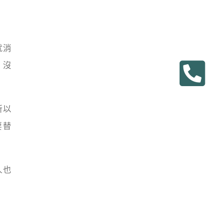
就消
，沒
所以
要替
人也