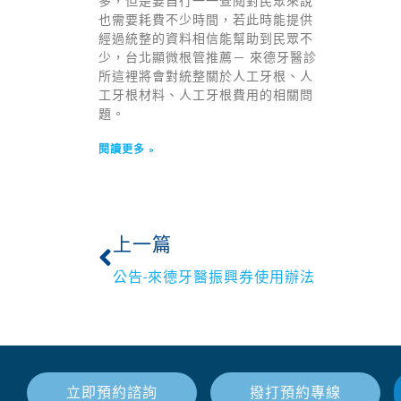
多，但是要自行一一查閱對民眾來說
也需要耗費不少時間，若此時能提供
經過統整的資料相信能幫助到民眾不
少，台北顯微根管推薦－ 來德牙醫診
所這裡將會對統整關於人工牙根、人
工牙根材料、人工牙根費用的相關問
題。
閱讀更多 »
上一篇
公告-來德牙醫振興券使用辦法
立即預約諮詢
撥打預約專線