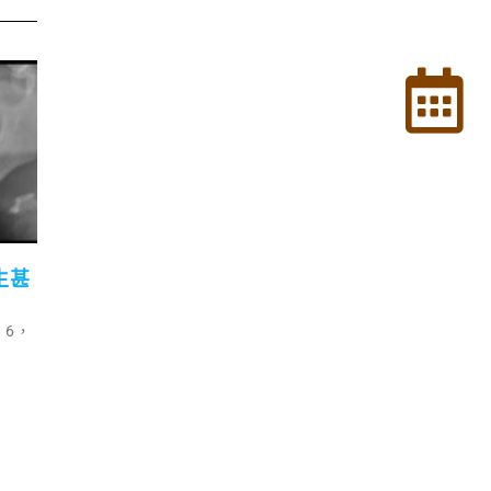
生甚
 6，