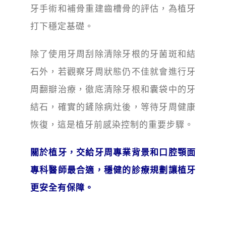
牙手術和補骨重建齒槽骨的評估，為植牙
打下穩定基礎。
除了使用牙周刮除清除牙根的牙菌斑和結
石外，若觀察牙周狀態仍不佳就會進行牙
周翻瓣治療，徹底清除牙根和囊袋中的牙
結石，確實的鏟除病灶後
，
等待
牙周
健康
恢復
，這是植牙前感染控制的重要步驟。
關於植牙，交給牙周專業背景和口腔顎面
專科醫師最合適，穩健的診療規劃讓植牙
更安全有保障。