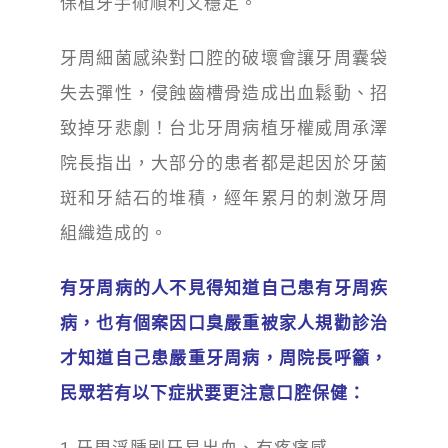
保植牙手術順利又穩定。
牙周細菌感染對口腔的破壞會讓牙周囊袋
失去彈性，侵蝕齒槽骨造成出血鬆動、招
致掉牙悲劇！台北牙周病植牙權威周承澤
院長指出，
大部分的患者
都是起因於牙菌
斑
和牙結石的堆積
，
經年累月的刺激牙周
組織
造成的。
有牙周病的人不見得知道自己患有牙周疾
病，也有個案因口臭嚴重被家人規勸診治
才知道自己患嚴重牙周病，周院長呼籲，
民眾若有以下症狀要更注意口腔保健：
1.
牙周浮腫刷牙易出血、有疼痛感