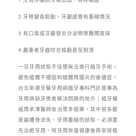
2.
牙根變長鬆動，牙齦感覺有萎縮情況
3.
有口臭或牙齦發炎分泌物等難聞氣味
4.
嚴重者牙齒咬合搖動甚至脫落
一旦牙周狀態不佳便無法進行植牙手術，
避免植體不穩固和植體周圍炎的後遺症，
台北來德牙醫牙周病植牙專科門診是專為
牙周病缺牙患者解決問題的地方；
植牙權
威周承澤醫師收治眾多個案，其中很多都
是齒槽骨流失、牙周萎縮的狀態，必須要
先治癒牙周、待牙周恢復健康後再安排植