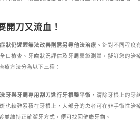
要開刀又流血！
症狀仍遲遲無法改善則需另尋他法治療。
針對不同程度
全口檢查、牙齒狀況評估及牙周囊袋測量，擬訂您的治
治療方法分為以下三種：
洗牙與牙周專用刮刀進行牙根整平術
，清除牙根上的牙
斑也較難累積在牙根上，大部分的患者可在非手術性治
診並維持正確潔牙方式，便可找回健康牙齒。