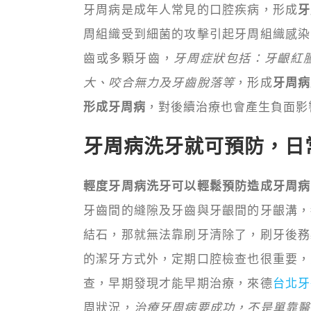
牙周病是成年人常見的口腔疾病，形成
牙
周組織受到細菌的攻擊引起牙周組織感染
齒或多顆牙齒，
牙周症狀包括：牙齦紅
大、咬合無力及牙齒脫落等
，形成
牙周病
形成牙周病
，對後續治療也會產生負面影
牙周病洗牙就可預防，日
輕度牙周病洗牙可以輕鬆預防造成牙周病
牙齒間的縫隙及牙齒與牙齦間的牙齦溝，
結石，那就無法靠刷牙清除了，刷牙後務
的潔牙方式外，定期口腔檢查也很重要，
查，早期發現才能早期治療，來德
台北牙
周狀況，
治療牙周病要成功，不是單靠醫