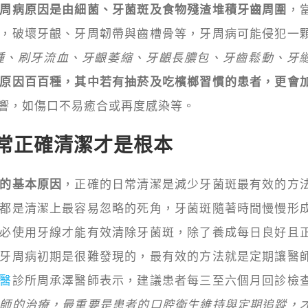
周病原因是由細菌、牙菌斑及食物殘渣堆積牙齒周圍
，
，破壞牙齦、牙周韌帶與齒槽骨等，牙周病可能侵犯一
腫、刷牙流血、牙齦萎縮、牙齦長膿包、牙齒鬆動、牙
原因百百種，其中若有抽菸及吃檳榔習慣的患者，更會
響，如傷口不易癒合或再度感染等。
常正確清潔才是根本
的基本原因
，正確的日常清潔是減少牙菌斑最有效的方
都是清潔上最容易忽略的死角，牙菌斑隨著時間慢慢形
必使用牙線才能有效清除牙菌斑，除了養成每日良好且
牙周病初期是很難發現的，最有效的方法就是定期讓醫
醫
診所周承澤醫師表示，建議患者每三至六個月回診檢
師的治療，最重要是患者的口腔衛生維持與定期追蹤，