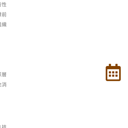
術性
瓣前
組織
深層
地消
良技