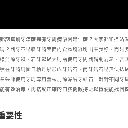
都認真刷牙怎麼還有牙周病原因是什麼？
大家都知道清
嗎？刷牙不是將牙齒表面的食物殘渣刷出來就好，而是
線清除牙縫，若牙縫過大則需使用牙間刷輔助清潔，否
積在牙齒周圍日積月累形成牙結石，而牙結石是無法透
業醫師使用牙周專用器械清除深層牙結石，
針對不同牙
能有效治療，再搭配正確的口腔衛教持之以恆便能找回
重要性