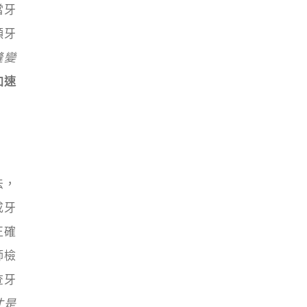
當牙
顆牙
縫變
加速
法，
成牙
正確
師檢
查牙
才是