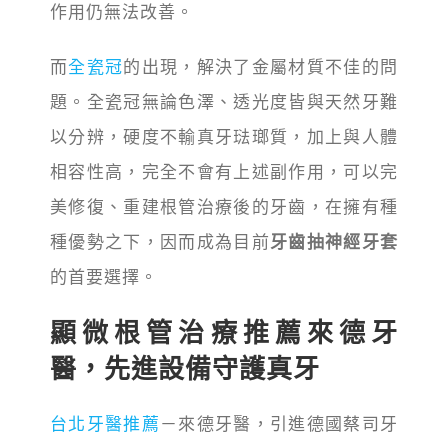
作用仍無法改善。
而
全瓷冠
的出現，解決了金屬材質不佳的問
題。全瓷冠無論色澤、透光度皆與天然牙難
以分辨，硬度不輸真牙琺瑯質，加上與人體
相容性高，完全不會有上述副作用，可以完
美修復、重建根管治療後的牙齒，在擁有種
種優勢之下，因而成為目前
牙齒抽神經牙套
的首要選擇。
顯微根管治療推薦來德牙
醫，先進設備守護真牙
台北牙醫推薦
－來德牙醫，引進德國蔡司牙