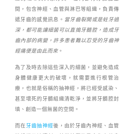
間，包含神經、血管與淋巴等組織，負責傳
遞牙齒的感覺訊息。
當牙齒裂開或是蛀牙過
深，都可能讓細菌可以直搗牙髓腔，造成牙
齒內部的病變，許多患者難以忍受的牙齒神
經痛便是由此而來
。
為了及時去除這些深入的細菌，並避免造成
身體健康更大的破壞，就需要進行根管治
療，也就是俗稱的抽神經，將已經受感染、
甚至壞死的牙髓組織清乾淨，並將牙髓腔封
填、創造一個無菌的空間。
而在
牙齒抽神經
後，由於牙齒內神經、血管